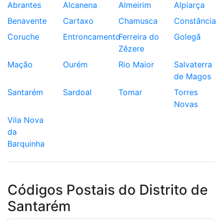
Abrantes
Alcanena
Almeirim
Alpiarça
Benavente
Cartaxo
Chamusca
Constância
Coruche
Entroncamento
Ferreira do
Golegã
Zêzere
Mação
Ourém
Rio Maior
Salvaterra
de Magos
Santarém
Sardoal
Tomar
Torres
Novas
Vila Nova
da
Barquinha
Códigos Postais do Distrito de
Santarém