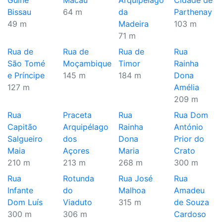
Guiné
Macau
Arquipélago
Cidade de
Bissau
64 m
da
Parthenay
49 m
Madeira
103 m
71 m
Rua de
Rua de
Rua de
Rua
São Tomé
Moçambique
Timor
Rainha
e Príncipe
145 m
184 m
Dona
127 m
Amélia
209 m
Rua
Praceta
Rua
Rua Dom
Capitão
Arquipélago
Rainha
António
Salgueiro
dos
Dona
Prior do
Maia
Açores
Maria
Crato
210 m
213 m
268 m
300 m
Rua
Rotunda
Rua José
Rua
Infante
do
Malhoa
Amadeu
Dom Luís
Viaduto
315 m
de Souza
300 m
306 m
Cardoso