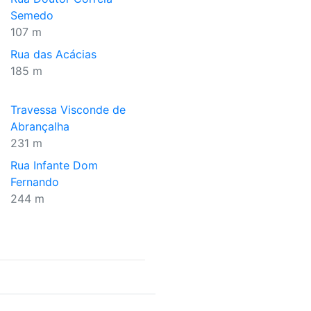
Semedo
107 m
Rua das Acácias
185 m
Travessa Visconde de
Abrançalha
231 m
Rua Infante Dom
Fernando
244 m