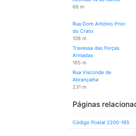
68 m
Rua Dom António Prior
do Crato
108 m
Travessa das Forças
Armadas
185 m
Rua Visconde de
Abrançalha
231 m
Páginas relaciona
Código Postal 2200-185