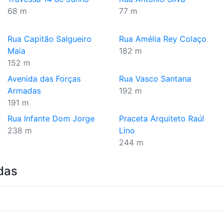
68 m
77 m
Rua Capitão Salgueiro
Rua Amélia Rey Colaço
Maia
182 m
152 m
Avenida das Forças
Rua Vasco Santana
Armadas
192 m
191 m
Rua Infante Dom Jorge
Praceta Arquiteto Raúl
238 m
Lino
244 m
das