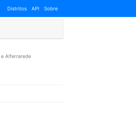
Distritos
API
Sobre
e Alferrarede