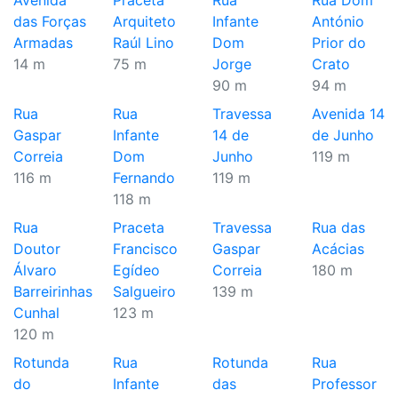
Avenida
Praceta
Rua
Rua Dom
das Forças
Arquiteto
Infante
António
Armadas
Raúl Lino
Dom
Prior do
14 m
75 m
Jorge
Crato
90 m
94 m
Rua
Rua
Travessa
Avenida 14
Gaspar
Infante
14 de
de Junho
Correia
Dom
Junho
119 m
116 m
Fernando
119 m
118 m
Rua
Praceta
Travessa
Rua das
Doutor
Francisco
Gaspar
Acácias
Álvaro
Egídeo
Correia
180 m
Barreirinhas
Salgueiro
139 m
Cunhal
123 m
120 m
Rotunda
Rua
Rotunda
Rua
do
Infante
das
Professor