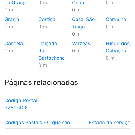
da Granja
0 m
Cepo
0 m
0 m
0 m
Granja
Cortiça
Casal São
Carvalha
0 m
0 m
Tiago
0 m
0 m
Cancela
Calçada
Várzeas
Fundo dos
0 m
da
0 m
Cabaços
Cartachena
0 m
0 m
Páginas relacionadas
Código Postal
3250-426
Códigos Postais - O que são
Estado do serviço