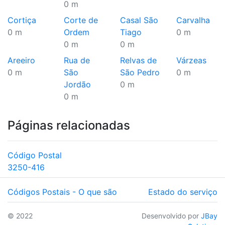
0 m
Cortiça
Corte de
Casal São
Carvalha
0 m
Ordem
Tiago
0 m
0 m
0 m
Areeiro
Rua de
Relvas de
Várzeas
0 m
São
São Pedro
0 m
Jordão
0 m
0 m
Páginas relacionadas
Código Postal
3250-416
Códigos Postais - O que são
Estado do serviço
© 2022
Desenvolvido por
JBay