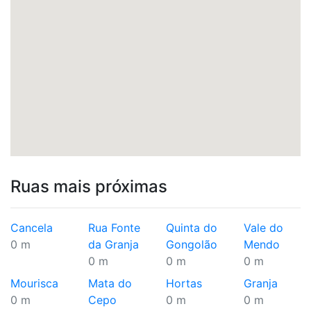
Ruas mais próximas
Cancela
Rua Fonte
Quinta do
Vale do
0 m
da Granja
Gongolão
Mendo
0 m
0 m
0 m
Mourisca
Mata do
Hortas
Granja
0 m
Cepo
0 m
0 m