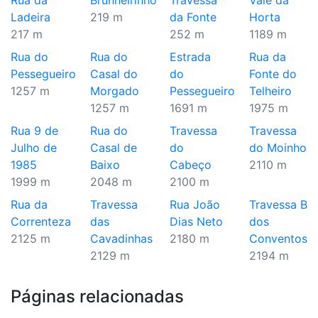
Rua da
Brunheirinho
Travessa
Vale da
Ladeira
219 m
da Fonte
Horta
217 m
252 m
1189 m
Rua do
Rua do
Estrada
Rua da
Pessegueiro
Casal do
do
Fonte do
1257 m
Morgado
Pessegueiro
Telheiro
1257 m
1691 m
1975 m
Rua 9 de
Rua do
Travessa
Travessa
Julho de
Casal de
do
do Moinho
1985
Baixo
Cabeço
2110 m
1999 m
2048 m
2100 m
Rua da
Travessa
Rua João
Travessa B
Correnteza
das
Dias Neto
dos
2125 m
Cavadinhas
2180 m
Conventos
2129 m
2194 m
Páginas relacionadas