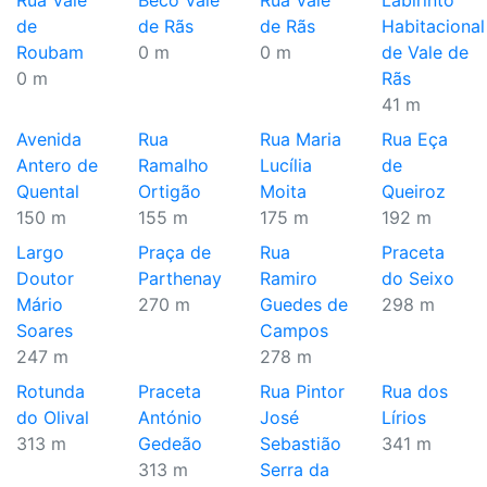
Rua Vale
Beco Vale
Rua Vale
Labirinto
de
de Rãs
de Rãs
Habitacional
Roubam
0 m
0 m
de Vale de
0 m
Rãs
41 m
Avenida
Rua
Rua Maria
Rua Eça
Antero de
Ramalho
Lucília
de
Quental
Ortigão
Moita
Queiroz
150 m
155 m
175 m
192 m
Largo
Praça de
Rua
Praceta
Doutor
Parthenay
Ramiro
do Seixo
Mário
270 m
Guedes de
298 m
Soares
Campos
247 m
278 m
Rotunda
Praceta
Rua Pintor
Rua dos
do Olival
António
José
Lírios
313 m
Gedeão
Sebastião
341 m
313 m
Serra da