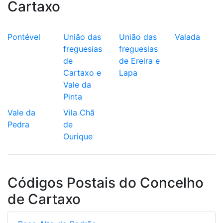
Cartaxo
Pontével
União das
União das
Valada
freguesias
freguesias
de
de Ereira e
Cartaxo e
Lapa
Vale da
Pinta
Vale da
Vila Chã
Pedra
de
Ourique
Códigos Postais do Concelho
de Cartaxo