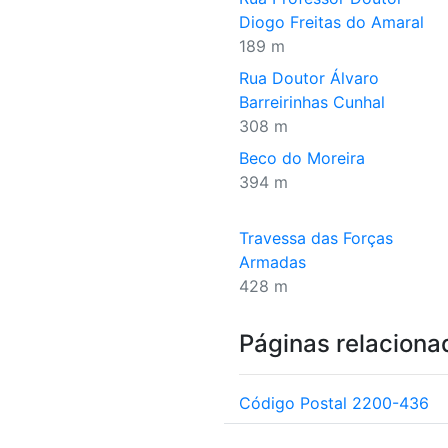
Diogo Freitas do Amaral
189 m
Rua Doutor Álvaro
Barreirinhas Cunhal
308 m
Beco do Moreira
394 m
Travessa das Forças
Armadas
428 m
Páginas relaciona
Código Postal 2200-436