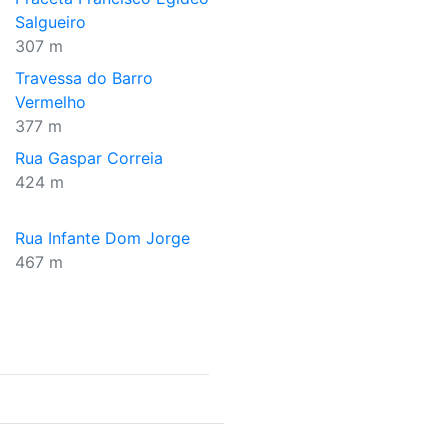
Salgueiro
307 m
Travessa do Barro
Vermelho
377 m
Rua Gaspar Correia
424 m
Rua Infante Dom Jorge
467 m