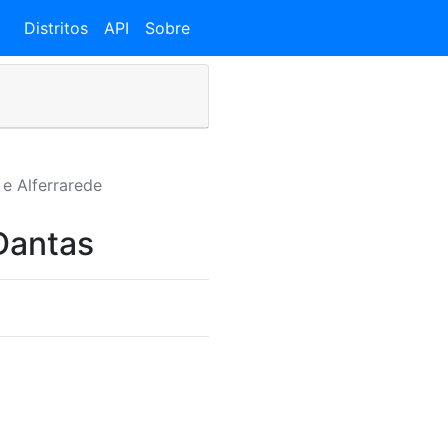
Distritos
API
Sobre
e Alferrarede
Dantas