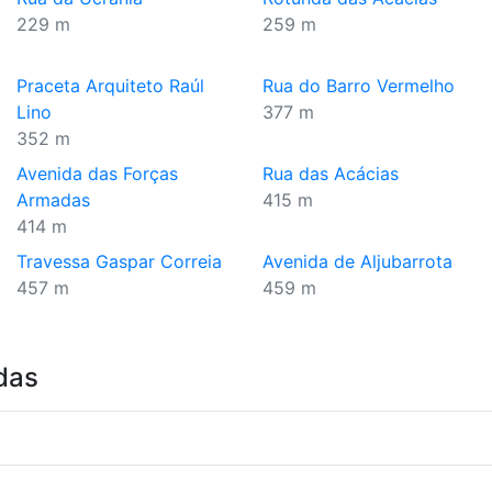
229 m
259 m
Praceta Arquiteto Raúl
Rua do Barro Vermelho
Lino
377 m
352 m
Avenida das Forças
Rua das Acácias
Armadas
415 m
414 m
Travessa Gaspar Correia
Avenida de Aljubarrota
457 m
459 m
das