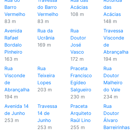
Rua do
Travessa
Rua das
Rotunda
Barro
do Barro
Acácias
das
Vermelho
Vermelho
108 m
Acácias
83 m
83 m
148 m
Avenida
Rua da
Rua
Travessa
Rafael
Ucrânia
Doutor
Visconde
Bordalo
169 m
José
de
Pinheiro
Vasco
Abrançalha
163 m
172 m
194 m
Rua
Rua
Praceta
Rua
Visconde
Teixeira
Francisco
Doutor
de
Lopes
Egídeo
Malheiro
Abrançalha
203 m
Salgueiro
do Vale
194 m
230 m
234 m
Avenida 14
Travessa
Praceta
Rua
de Junho
14 de
Arquiteto
Doutor
253 m
Junho
Raúl Lino
Álvaro
253 m
255 m
Barreirinhas