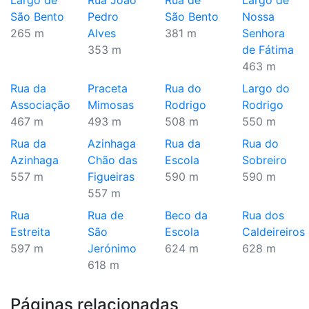
Largo de
Rua João
Rua de
Largo de
São Bento
Pedro
São Bento
Nossa
265 m
Alves
381 m
Senhora
353 m
de Fátima
463 m
Rua da
Praceta
Rua do
Largo do
Associação
Mimosas
Rodrigo
Rodrigo
467 m
493 m
508 m
550 m
Rua da
Azinhaga
Rua da
Rua do
Azinhaga
Chão das
Escola
Sobreiro
557 m
Figueiras
590 m
590 m
557 m
Rua
Rua de
Beco da
Rua dos
Estreita
São
Escola
Caldeireiros
597 m
Jerónimo
624 m
628 m
618 m
Páginas relacionadas