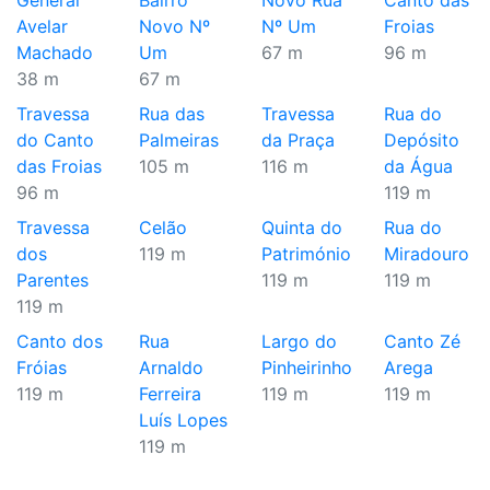
General
Bairro
Novo Rua
Canto das
Avelar
Novo Nº
Nº Um
Froias
Machado
Um
67 m
96 m
38 m
67 m
Travessa
Rua das
Travessa
Rua do
do Canto
Palmeiras
da Praça
Depósito
das Froias
105 m
116 m
da Água
96 m
119 m
Travessa
Celão
Quinta do
Rua do
dos
119 m
Património
Miradouro
Parentes
119 m
119 m
119 m
Canto dos
Rua
Largo do
Canto Zé
Fróias
Arnaldo
Pinheirinho
Arega
119 m
Ferreira
119 m
119 m
Luís Lopes
119 m