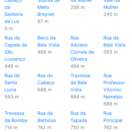
Cabeço
Sophia de
da Mulher
Vale da
da
Mello
206 m
Mulher
Senhora
Breyner
245 m
da Luz
87 m
0 m
Rua da
Beco da
Rua
Rua da
Capela de
Bela Vista
Adriano
Bela Vista
São
466 m
Correia de
593 m
Lourenço
Oliveira
448 m
494 m
Rua de
Rua do
Travessa
Rua
Santa
Cabeço
da Bela
Professor
Luzia
668 m
Vista
Vitorino
593 m
684 m
Nemésio
688 m
Travessa
Rua da
Rua da
Rua
da Bomba
Barbosa
Tapada
Principal
714 m
742 m
750 m
762 m