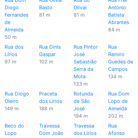
Rua Dom
Rua Olival
Rua do
Rua Frei
Diogo
Basto
Olival
António
Fernandes
81 m
81 m
Batista
de
Abrantes
Almeida
84 m
50 m
Rua dos
Rua Dinis
Rua Pintor
Rua
Lírios
Gaspar
José
Ramiro
97 m
102 m
Sebastião
Guedes de
Serra da
Campos
Mota
134 m
133 m
Rua Diogo
Praceta
Rotunda
Rua Dom
Oleiro
dos Lírios
de São
Lopo de
149 m
188 m
José
Almeida
194 m
202 m
Beco do
Travessa
Travessa
Rua
Lopo
Dom João
dos Lírios
Afonso