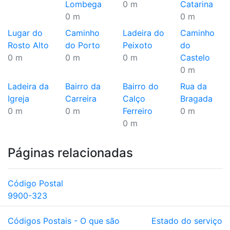
Lombega
0 m
Catarina
0 m
0 m
Lugar do
Caminho
Ladeira do
Caminho
Rosto Alto
do Porto
Peixoto
do
0 m
0 m
0 m
Castelo
0 m
Ladeira da
Bairro da
Bairro do
Rua da
Igreja
Carreira
Calço
Bragada
0 m
0 m
Ferreiro
0 m
0 m
Páginas relacionadas
Código Postal
9900-323
Códigos Postais - O que são
Estado do serviço