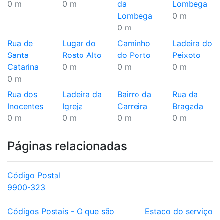
0 m
0 m
da
Lombega
Lombega
0 m
0 m
Rua de
Lugar do
Caminho
Ladeira do
Santa
Rosto Alto
do Porto
Peixoto
Catarina
0 m
0 m
0 m
0 m
Rua dos
Ladeira da
Bairro da
Rua da
Inocentes
Igreja
Carreira
Bragada
0 m
0 m
0 m
0 m
Páginas relacionadas
Código Postal
9900-323
Códigos Postais - O que são
Estado do serviço