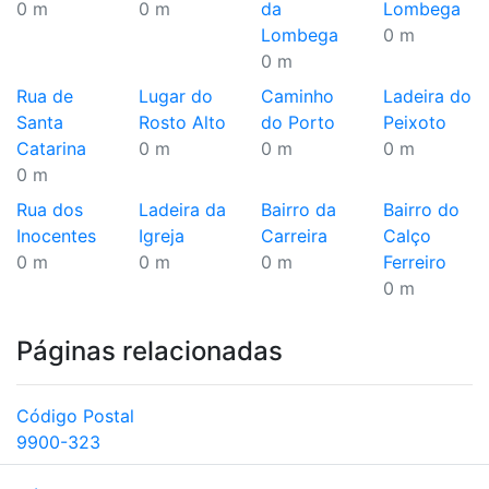
0 m
0 m
da
Lombega
Lombega
0 m
0 m
Rua de
Lugar do
Caminho
Ladeira do
Santa
Rosto Alto
do Porto
Peixoto
Catarina
0 m
0 m
0 m
0 m
Rua dos
Ladeira da
Bairro da
Bairro do
Inocentes
Igreja
Carreira
Calço
0 m
0 m
0 m
Ferreiro
0 m
Páginas relacionadas
Código Postal
9900-323