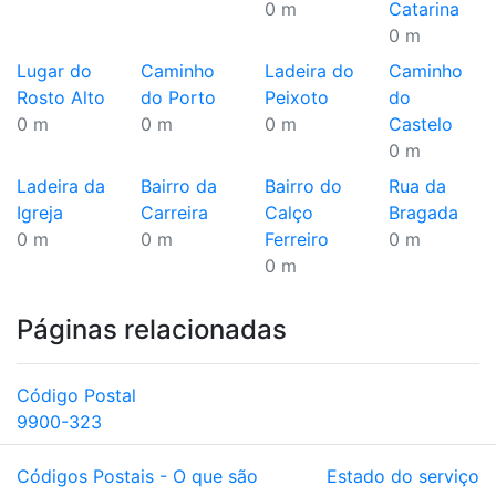
0 m
Catarina
0 m
Lugar do
Caminho
Ladeira do
Caminho
Rosto Alto
do Porto
Peixoto
do
0 m
0 m
0 m
Castelo
0 m
Ladeira da
Bairro da
Bairro do
Rua da
Igreja
Carreira
Calço
Bragada
0 m
0 m
Ferreiro
0 m
0 m
Páginas relacionadas
Código Postal
9900-323
Códigos Postais - O que são
Estado do serviço