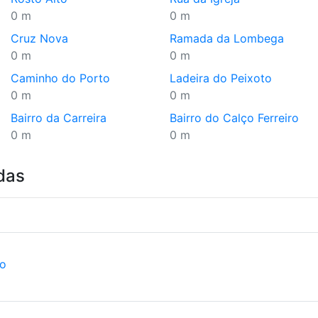
0 m
0 m
Cruz Nova
Ramada da Lombega
0 m
0 m
Caminho do Porto
Ladeira do Peixoto
0 m
0 m
Bairro da Carreira
Bairro do Calço Ferreiro
0 m
0 m
das
ão