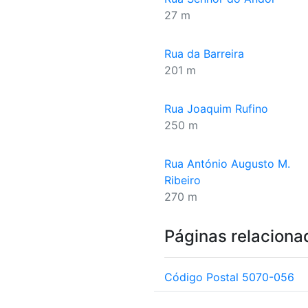
27 m
Rua da Barreira
201 m
Rua Joaquim Rufino
250 m
Rua António Augusto M.
Ribeiro
270 m
Páginas relaciona
Código Postal 5070-056