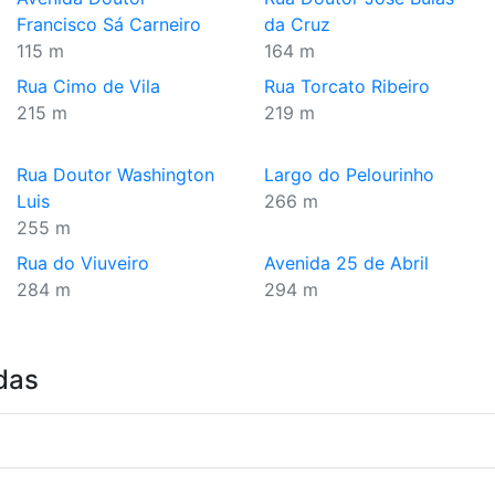
Francisco Sá Carneiro
da Cruz
115 m
164 m
Rua Cimo de Vila
Rua Torcato Ribeiro
215 m
219 m
Rua Doutor Washington
Largo do Pelourinho
Luis
266 m
255 m
Rua do Viuveiro
Avenida 25 de Abril
284 m
294 m
das