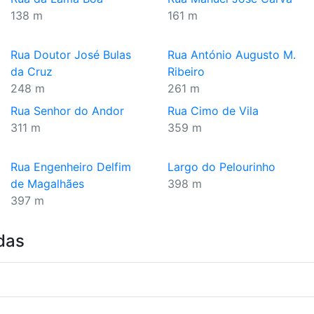
138 m
161 m
Rua Doutor José Bulas
Rua António Augusto M.
da Cruz
Ribeiro
248 m
261 m
Rua Senhor do Andor
Rua Cimo de Vila
311 m
359 m
Rua Engenheiro Delfim
Largo do Pelourinho
de Magalhães
398 m
397 m
das