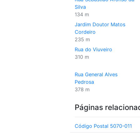
Silva
134 m
Jardim Doutor Matos
Cordeiro
235 m
Rua do Viuveiro
310 m
Rua General Alves
Pedrosa
378 m
Páginas relaciona
Código Postal 5070-011