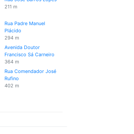
211 m
Rua Padre Manuel
Plácido
294 m
Avenida Doutor
Francisco Sá Carneiro
364 m
Rua Comendador José
Rufino
402 m