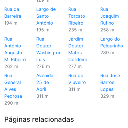
129 m
Rua da
Largo de
Rua
Rua
Barreira
Santo
Torcato
Joaquim
194 m
António
Ribeiro
Rufino
195 m
235 m
258 m
Rua
Rua
Jardim
Largo do
António
Doutor
Doutor
Pelourinho
Augusto
Washington
Matos
289 m
M. Ribeiro
Luis
Cordeiro
262 m
276 m
277 m
Rua
Avenida
Rua do
Rua José
General
25 de
Viuveiro
Barros
Alves
Abril
311 m
Lopes
Pedrosa
311 m
329 m
290 m
Páginas relacionadas