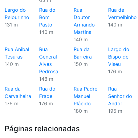
65 m
Largo do
Rua do
Rua
Rua de
Pelourinho
Bom
Doutor
Vermelhinho
131 m
Pastor
Armando
140 m
140 m
Martins
140 m
Rua Anibal
Rua
Rua da
Largo do
Tesuras
General
Barreira
Bispo de
140 m
Alves
150 m
Viseu
Pedrosa
176 m
148 m
Rua da
Rua do
Rua Padre
Rua
Carvalheira
Frade
Manuel
Senhor do
176 m
176 m
Plácido
Andor
180 m
195 m
Páginas relacionadas