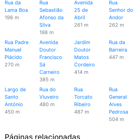
Rua da
Rua
Avenida
Rua
Lama Boa
Sebastião
25 de
Senhor do
198 m
Afonso da
Abril
Andor
Silva
261 m
262 m
198 m
Rua Padre
Avenida
Jardim
Rua da
Manuel
Doutor
Doutor
Barreira
Plácido
Francisco
Matos
447 m
270 m
Sá
Cordeiro
Carneiro
414 m
385 m
Largo de
Rua do
Rua
Rua
Santo
Viuveiro
Torcato
General
António
480 m
Ribeiro
Alves
450 m
487 m
Pedrosa
504 m
Páginas relacionadas