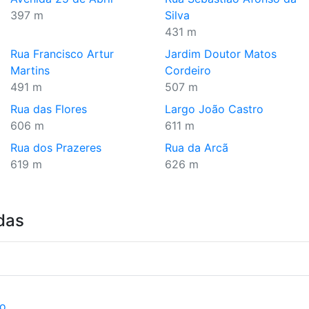
397 m
Silva
431 m
Rua Francisco Artur
Jardim Doutor Matos
Martins
Cordeiro
491 m
507 m
Rua das Flores
Largo João Castro
606 m
611 m
Rua dos Prazeres
Rua da Arcã
619 m
626 m
das
ão