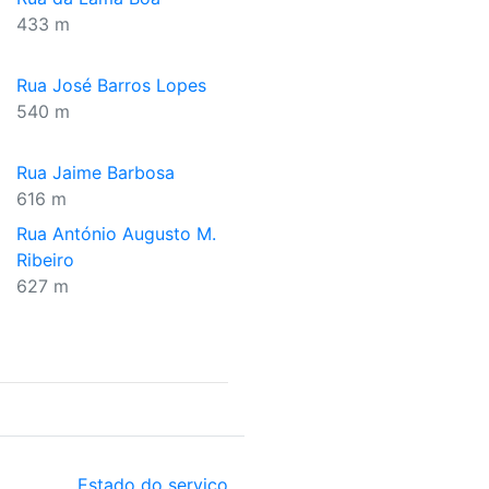
433 m
Rua José Barros Lopes
540 m
Rua Jaime Barbosa
616 m
Rua António Augusto M.
Ribeiro
627 m
Estado do serviço