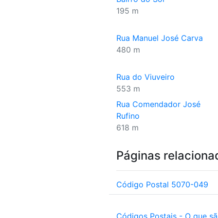
195 m
Rua Manuel José Carva
480 m
Rua do Viuveiro
553 m
Rua Comendador José
Rufino
618 m
Páginas relaciona
Código Postal 5070-049
Códigos Postais - O que s