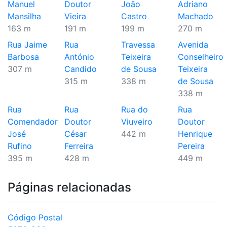
Manuel
Doutor
João
Adriano
Mansilha
Vieira
Castro
Machado
163 m
191 m
199 m
270 m
Rua Jaime
Rua
Travessa
Avenida
Barbosa
António
Teixeira
Conselheiro
307 m
Candido
de Sousa
Teixeira
315 m
338 m
de Sousa
338 m
Rua
Rua
Rua do
Rua
Comendador
Doutor
Viuveiro
Doutor
José
César
442 m
Henrique
Rufino
Ferreira
Pereira
395 m
428 m
449 m
Páginas relacionadas
Código Postal