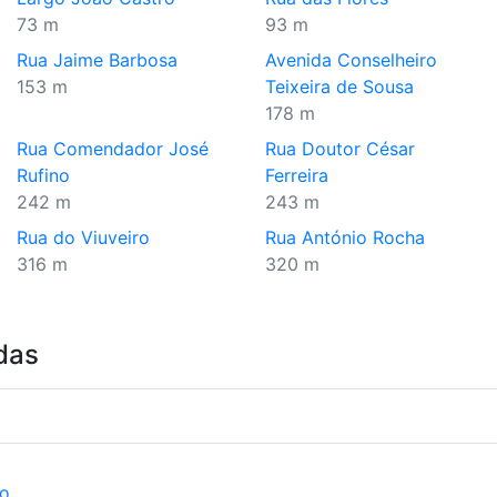
73 m
93 m
Rua Jaime Barbosa
Avenida Conselheiro
153 m
Teixeira de Sousa
178 m
Rua Comendador José
Rua Doutor César
Rufino
Ferreira
242 m
243 m
Rua do Viuveiro
Rua António Rocha
316 m
320 m
das
ão