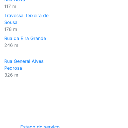
117 m
Travessa Teixeira de
Sousa
178 m
Rua da Eira Grande
246 m
Rua General Alves
Pedrosa
326 m
Estado do serviço