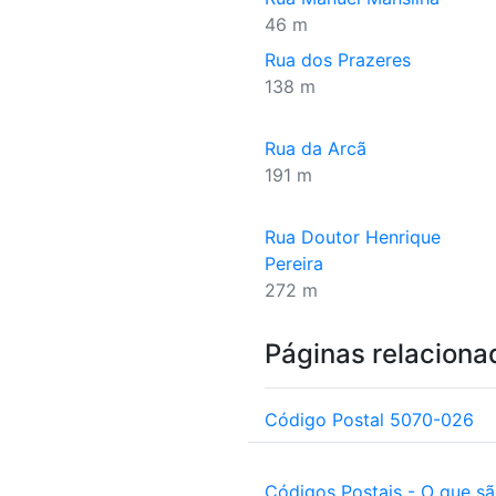
46 m
Rua dos Prazeres
138 m
Rua da Arcã
191 m
Rua Doutor Henrique
Pereira
272 m
Páginas relaciona
Código Postal 5070-026
Códigos Postais - O que s