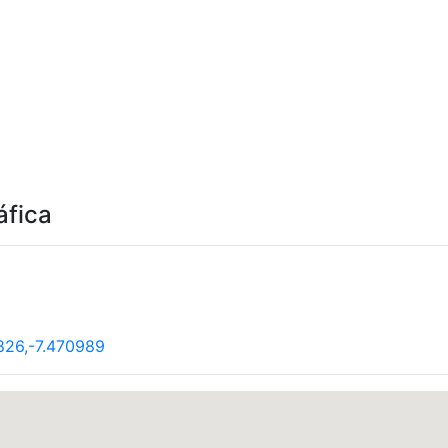
áfica
826,-7.470989