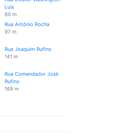
Luis
80 m
Rua António Rocha
97 m
Rua Joaquim Rufino
141 m
Rua Comendador José
Rufino
169 m