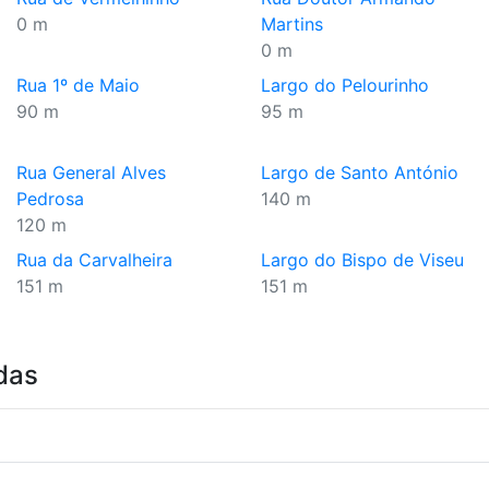
0 m
Martins
0 m
Rua 1º de Maio
Largo do Pelourinho
90 m
95 m
Rua General Alves
Largo de Santo António
Pedrosa
140 m
120 m
Rua da Carvalheira
Largo do Bispo de Viseu
151 m
151 m
das