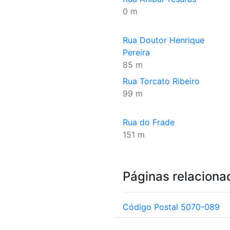
0 m
Rua Doutor Henrique
Pereira
85 m
Rua Torcato Ribeiro
99 m
Rua do Frade
151 m
Páginas relaciona
Código Postal 5070-089