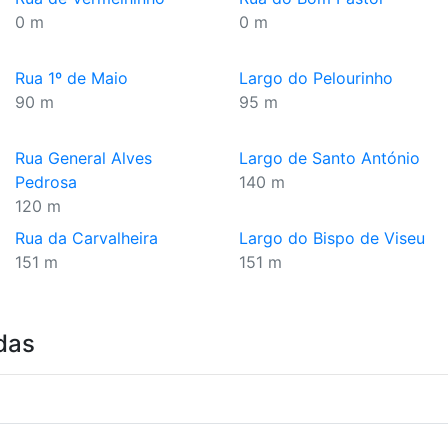
0 m
0 m
Rua 1º de Maio
Largo do Pelourinho
90 m
95 m
Rua General Alves
Largo de Santo António
Pedrosa
140 m
120 m
Rua da Carvalheira
Largo do Bispo de Viseu
151 m
151 m
das