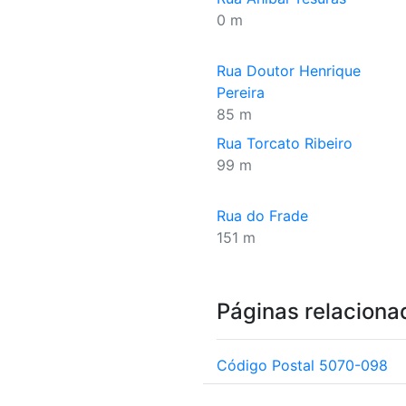
0 m
Rua Doutor Henrique
Pereira
85 m
Rua Torcato Ribeiro
99 m
Rua do Frade
151 m
Páginas relaciona
Código Postal 5070-098