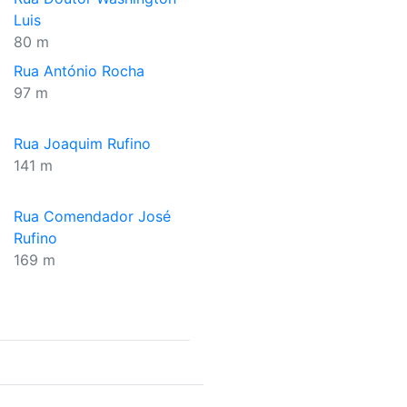
Luis
80 m
Rua António Rocha
97 m
Rua Joaquim Rufino
141 m
Rua Comendador José
Rufino
169 m