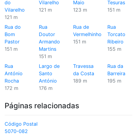
do
Vilarelho
Maio
Tesuras
Vilarelho
121 m
123 m
151 m
121 m
Rua do
Rua
Rua de
Rua
Bom
Doutor
Vermelhinho
Torcato
Pastor
Armando
151 m
Ribeiro
151 m
Martins
155 m
151 m
Rua
Largo de
Travessa
Rua da
António
Santo
da Costa
Barreira
Rocha
António
189 m
195 m
172 m
176 m
Páginas relacionadas
Código Postal
5070-082