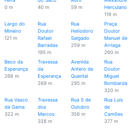
Feira
do Saco
Abril
Alexandre
0 m
40 m
59 m
Herculano
119 m
Largo do
Rua
Rua
Praça
Mineiro
Doutor
Heliodoro
Doutor
121 m
Rafael
Salgado
Manuel de
Barradas
259 m
Arriaga
195 m
260 m
Beco da
Travessa
Avenida
Rua
Esperança
da
Antero de
Doutor
266 m
Esperança
Quental
Miguel
269 m
295 m
Bombarda
320 m
Rua Vasco
Travessa
Rua 5 de
Rua Luís
da Gama
dos
Outubro
de
322 m
Marcos
356 m
Camões
328 m
377 m