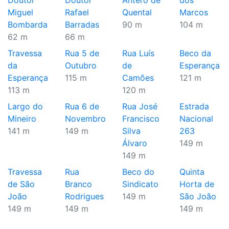
Doutor
Doutor
Antero de
dos
Miguel
Rafael
Quental
Marcos
Bombarda
Barradas
90 m
104 m
62 m
66 m
Travessa
Rua 5 de
Rua Luís
Beco da
da
Outubro
de
Esperança
Esperança
115 m
Camões
121 m
113 m
120 m
Largo do
Rua 6 de
Rua José
Estrada
Mineiro
Novembro
Francisco
Nacional
141 m
149 m
Silva
263
Álvaro
149 m
149 m
Travessa
Rua
Beco do
Quinta
de São
Branco
Sindicato
Horta de
João
Rodrigues
149 m
São João
149 m
149 m
149 m