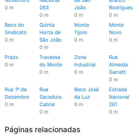
Novembro
Nacional
de São
Branco
0 m
263
João
Rodrigues
0 m
0 m
0 m
Beco do
Quinta
Monte
Monte
Sindicato
Horta de
Tijolo
Novo
0 m
São João
0 m
0 m
0 m
Prazo
Travessa
Zona
Rua
0 m
do Monte
Industrial
Almeida
0 m
0 m
Garrett
0 m
Rua 1º de
Rua
Beco José
Estrada
Dezembro
Sacadura
da Luz
Nacional
0 m
Cabral
0 m
261
0 m
0 m
Páginas relacionadas