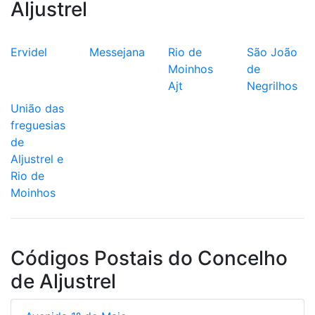
Aljustrel
Ervidel
Messejana
Rio de
São João
Moinhos
de
Ajt
Negrilhos
União das
freguesias
de
Aljustrel e
Rio de
Moinhos
Códigos Postais do Concelho
de Aljustrel