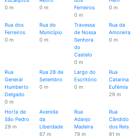
Eucaliptos
Retiro
dos
Hem
0 m
0 m
Ferreiros
0 m
0 m
Rua dos
Rua do
Travessa
Rua da
Ferreiros
Município
de Nossa
Amoreira
0 m
0 m
Senhora
0 m
do
Castelo
0 m
Rua
Rua 28 de
Largo do
Rua
General
Setembro
Escritório
Catarina
Humberto
0 m
0 m
Eufémia
Delgado
29 m
0 m
Horta de
Avenida
Rua
Rua
São Pedro
da
Adanjo
Cândido
29 m
Liberdade
Madeira
dos Reis
67 m
79 m
91 m