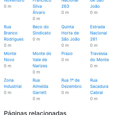
Novembro
Francisco
Nacional
de São
0 m
Silva
263
João
Álvaro
0 m
0 m
0 m
Rua
Beco do
Quinta
Estrada
Branco
Sindicato
Horta de
Nacional
Rodrigues
0 m
São João
261
0 m
0 m
0 m
Monte
Monte do
Prazo
Travessa
Novo
Vale de
0 m
do Monte
0 m
Narizes
0 m
0 m
Zona
Rua
Rua 1º de
Rua
Industrial
Almeida
Dezembro
Sacadura
0 m
Garrett
0 m
Cabral
0 m
0 m
Páginas relacionadas