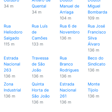
Outubro
Antero de
Doutor
Doutor
34 m
Quental
Manuel de
Miguel
34 m
Arriaga
Bombarda
104 m
109 m
Rua
Rua Luís
Rua 6 de
Rua José
Heliodoro
de
Novembro
Francisco
Salgado
Camões
136 m
Silva
115 m
133 m
Álvaro
136 m
Estrada
Travessa
Rua
Beco do
Nacional
de São
Branco
Sindicato
263
João
Rodrigues
136 m
136 m
136 m
136 m
Zona
Quinta
Estrada
Monte
Industrial
Horta de
Nacional
Tijolo
136 m
São João
261
136 m
136 m
136 m