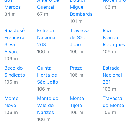
dos
Antero de
Doutor
Novembro
Marcos
Quental
Miguel
106 m
34 m
67 m
Bombarda
101 m
Rua José
Estrada
Travessa
Rua
Francisco
Nacional
de São
Branco
Silva
263
João
Rodrigues
Álvaro
106 m
106 m
106 m
106 m
Beco do
Quinta
Prazo
Estrada
Sindicato
Horta de
106 m
Nacional
106 m
São João
261
106 m
106 m
Monte
Monte do
Monte
Travessa
Novo
Vale de
Tijolo
do Monte
106 m
Narizes
106 m
106 m
106 m