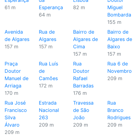
Esperança
da
Lisboa
Doutor
61 m
Esperança
82 m
Miguel
64 m
Bombarda
155 m
Avenida
Rua de
Bairro de
Bairro de
de Algares
Algares
Algares de
Algares de
157 m
157 m
Cima
Baixo
157 m
157 m
Praça
Rua Luís
Rua
Rua 6 de
Doutor
de
Doutor
Novembro
Manuel de
Camões
Rafael
209 m
Arriaga
172 m
Barradas
170 m
176 m
Rua José
Estrada
Travessa
Rua
Francisco
Nacional
de São
Branco
Silva
263
João
Rodrigues
Álvaro
209 m
209 m
209 m
209 m