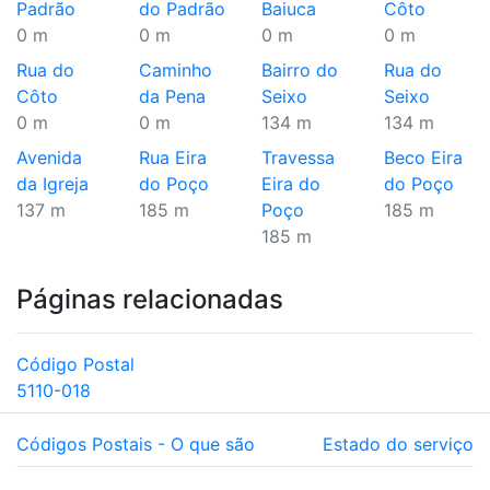
Padrão
do Padrão
Baiuca
Côto
0 m
0 m
0 m
0 m
Rua do
Caminho
Bairro do
Rua do
Côto
da Pena
Seixo
Seixo
0 m
0 m
134 m
134 m
Avenida
Rua Eira
Travessa
Beco Eira
da Igreja
do Poço
Eira do
do Poço
137 m
185 m
Poço
185 m
185 m
Páginas relacionadas
Código Postal
5110-018
Códigos Postais - O que são
Estado do serviço