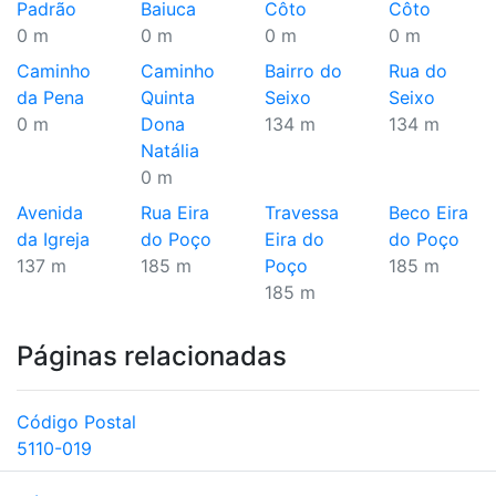
Padrão
Baiuca
Côto
Côto
0 m
0 m
0 m
0 m
Caminho
Caminho
Bairro do
Rua do
da Pena
Quinta
Seixo
Seixo
0 m
Dona
134 m
134 m
Natália
0 m
Avenida
Rua Eira
Travessa
Beco Eira
da Igreja
do Poço
Eira do
do Poço
137 m
185 m
Poço
185 m
185 m
Páginas relacionadas
Código Postal
5110-019