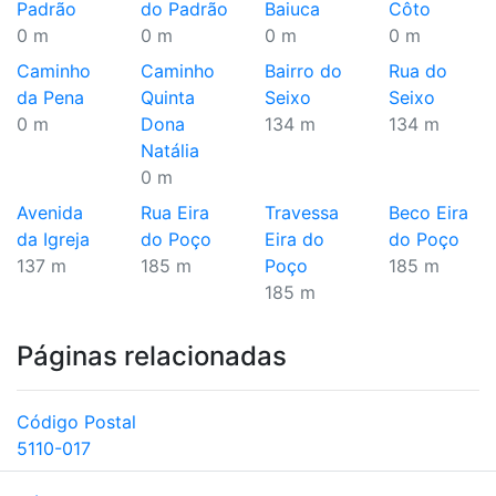
Padrão
do Padrão
Baiuca
Côto
0 m
0 m
0 m
0 m
Caminho
Caminho
Bairro do
Rua do
da Pena
Quinta
Seixo
Seixo
0 m
Dona
134 m
134 m
Natália
0 m
Avenida
Rua Eira
Travessa
Beco Eira
da Igreja
do Poço
Eira do
do Poço
137 m
185 m
Poço
185 m
185 m
Páginas relacionadas
Código Postal
5110-017