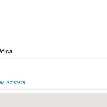
áfica
168,-7.7187576