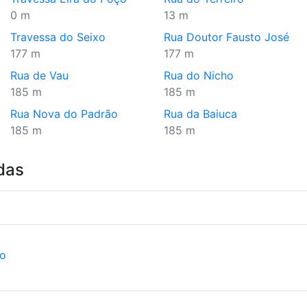
0 m
13 m
Travessa do Seixo
Rua Doutor Fausto José
177 m
177 m
Rua de Vau
Rua do Nicho
185 m
185 m
Rua Nova do Padrão
Rua da Baiuca
185 m
185 m
das
ão