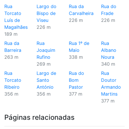
Rua
Largo do
Rua da
Rua do
Torcato
Bispo de
Carvalheira
Frade
Luís de
Viseu
226 m
226 m
Magalhães
226 m
189 m
Rua da
Rua
Rua 1º de
Rua
Barreira
Joaquim
Maio
Albano
263 m
Rufino
338 m
Noura
269 m
340 m
Rua
Largo de
Rua do
Rua
Torcato
Santo
Bom
Doutor
Ribeiro
António
Pastor
Armando
356 m
356 m
377 m
Martins
377 m
Páginas relacionadas