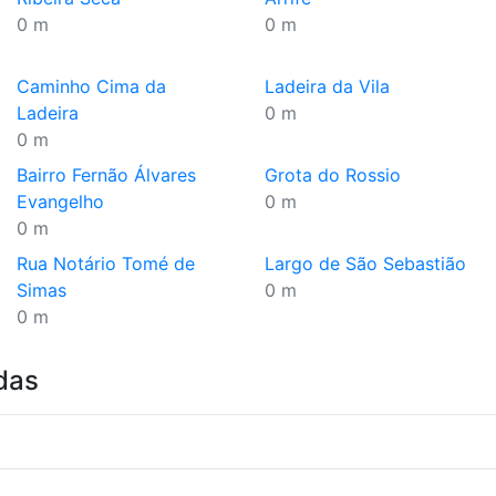
0 m
0 m
Caminho Cima da
Ladeira da Vila
Ladeira
0 m
0 m
Bairro Fernão Álvares
Grota do Rossio
Evangelho
0 m
0 m
Rua Notário Tomé de
Largo de São Sebastião
Simas
0 m
0 m
das