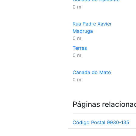
0 m
Rua Padre Xavier
Madruga
0 m
Terras
0 m
Canada do Mato
0 m
Páginas relaciona
Código Postal 9930-135