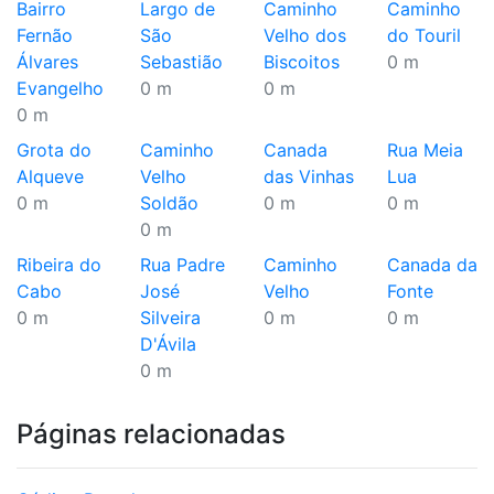
Bairro
Largo de
Caminho
Caminho
Fernão
São
Velho dos
do Touril
Álvares
Sebastião
Biscoitos
0 m
Evangelho
0 m
0 m
0 m
Grota do
Caminho
Canada
Rua Meia
Alqueve
Velho
das Vinhas
Lua
0 m
Soldão
0 m
0 m
0 m
Ribeira do
Rua Padre
Caminho
Canada da
Cabo
José
Velho
Fonte
0 m
Silveira
0 m
0 m
D'Ávila
0 m
Páginas relacionadas