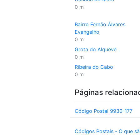
0 m
Bairro Fernão Álvares
Evangelho
0 m
Grota do Alqueve
0 m
Ribeira do Cabo
0 m
Páginas relaciona
Código Postal 9930-177
Códigos Postais - O que s