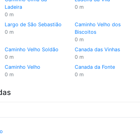
Ladeira
0 m
0 m
Largo de São Sebastião
Caminho Velho dos
0 m
Biscoitos
0 m
Caminho Velho Soldão
Canada das Vinhas
0 m
0 m
Caminho Velho
Canada da Fonte
0 m
0 m
das
ão