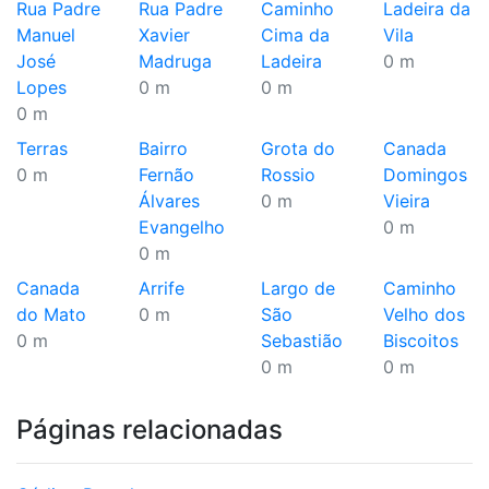
Rua Padre
Rua Padre
Caminho
Ladeira da
Manuel
Xavier
Cima da
Vila
José
Madruga
Ladeira
0 m
Lopes
0 m
0 m
0 m
Terras
Bairro
Grota do
Canada
0 m
Fernão
Rossio
Domingos
Álvares
0 m
Vieira
Evangelho
0 m
0 m
Canada
Arrife
Largo de
Caminho
do Mato
0 m
São
Velho dos
0 m
Sebastião
Biscoitos
0 m
0 m
Páginas relacionadas