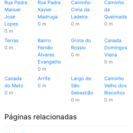
Rua Padre
Rua Padre
Caminho
Caminho
Manuel
Xavier
Cima da
da
José
Madruga
Ladeira
Queimada
Lopes
0 m
0 m
0 m
0 m
Terras
Bairro
Grota do
Canada
0 m
Fernão
Rossio
Domingos
Álvares
0 m
Vieira
Evangelho
0 m
0 m
Canada
Arrife
Largo de
Caminho
do Mato
0 m
São
Velho dos
0 m
Sebastião
Biscoitos
0 m
0 m
Páginas relacionadas